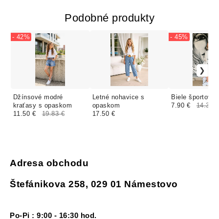
Podobné produkty
- 42%
- 45%
Džínsové modré
Letné nohavice s
Biele športové 
kraťasy s opaskom
opaskom
7.90 €
14.36 
11.50 €
19.83 €
17.50 €
Adresa obchodu
Štefánikova 258, 029 01 Námestovo
Po-Pi : 9:00 - 16:30 hod.