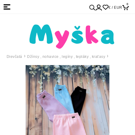
0
€ / EUR
Dievčatá
Džínsy , nohavice , legíny , tepláky , kraťasy