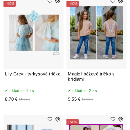
- 40%
- 40%
Lily Grey - tyrkysové tričko
Magiell béžové tričko s
krídlami
skladom 1 ks
skladom 2 ks
8.70 €
9.55 €
14.50 €
15.92 €
- 50%