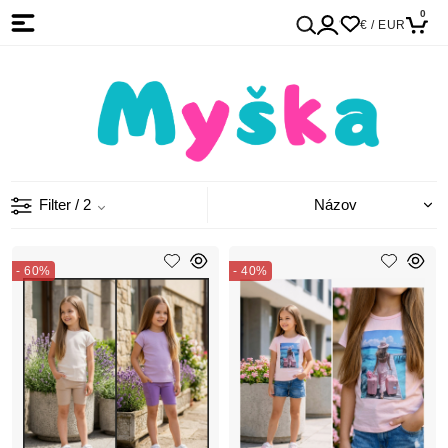
0
€ / EUR
Filter
/ 2
- 60%
- 40%