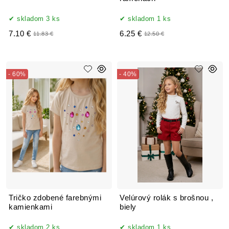
skladom 3 ks
skladom 1 ks
7.10 €
6.25 €
11.83 €
12.50 €
- 60%
- 40%
Tričko zdobené farebnými
Velúrový rolák s brošnou ,
kamienkami
biely
skladom 2 ks
skladom 1 ks