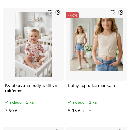
- 40%
Kvietkované body s dlhým
Letný top s kamienkami
rukávom
skladom 2 ks
skladom 1 ks
7.50 €
5.35 €
8.92 €