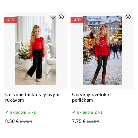
- 41%
- 40%
Červené tričko s tylovým
Červený svetrík s
rukávom
perličkami
skladom 5 ks
skladom 2 ks
8.50 €
7.75 €
14.41 €
12.92 €