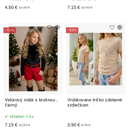
4.50 €
7.15 €
11.25 €
11.92 €
- 40%
- 60%
Velúrový rolák s brošnou ,
Vrúbkovane tričko zdobené
čierný
srdiečkom
skladom 1 ks
7.15 €
3.90 €
11.92 €
9.75 €