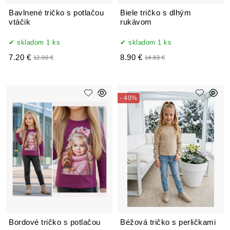
Bavlnené tričko s potlačou
Biele tričko s dlhým
vtáčik
rukávom
skladom 1 ks
skladom 1 ks
7.20 €
8.90 €
12.00 €
14.83 €
- 40%
Bordové tričko s potlačou
Béžová tričko s perličkami