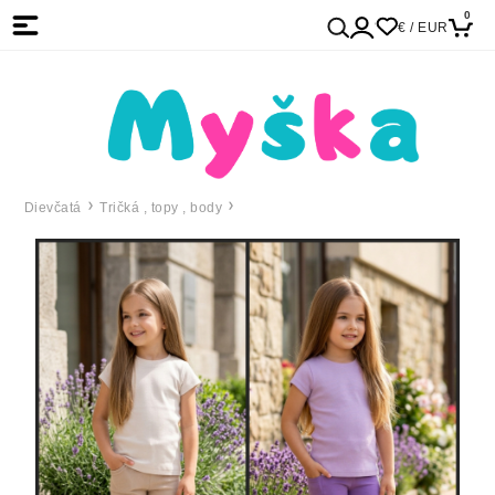
0
€ / EUR
Dievčatá
Tričká , topy , body