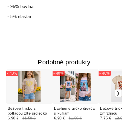
- 95% bavlna
- 5% elastan
Podobné produkty
- 40%
- 40%
- 40%
Béžové tričko s
Bavlnené tričko dievča
Béžové tričko 
potlačou žlté srdiečko
s kuframi
zmrzlinou
6.90 €
11.50 €
6.90 €
11.50 €
7.75 €
12.92 