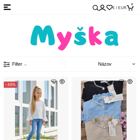
0
€ / EUR
Filter
- 40%