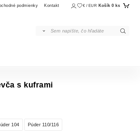
Košík
0
ks
bchodné podmienky
Kontakt
€ / EUR
evča s kuframi
úder 104
Púder 110/116