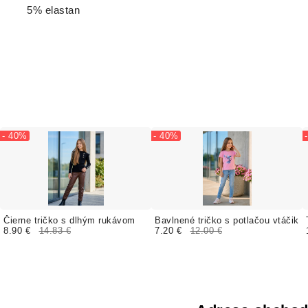
5% elastan
- 40%
- 40%
Čierne tričko s dlhým rukávom
Bavlnené tričko s potlačou vtáčik
8.90 €
14.83 €
7.20 €
12.00 €