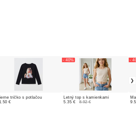
- 40%
- 
ierne tričko s potlačou
Letný top s kamienkami
Mag
1.50 €
5.35 €
8.92 €
9.