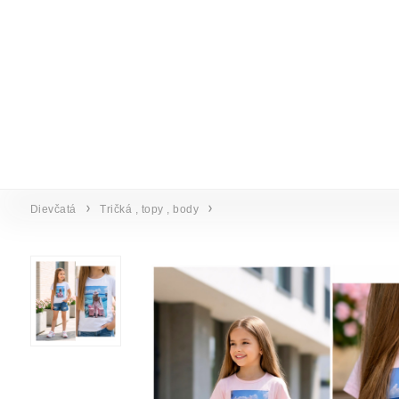
Dievčatá
Tričká , topy , body