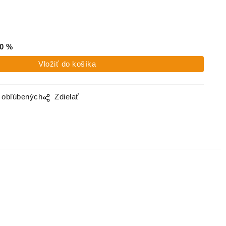
0
%
o obľúbených
Zdielať