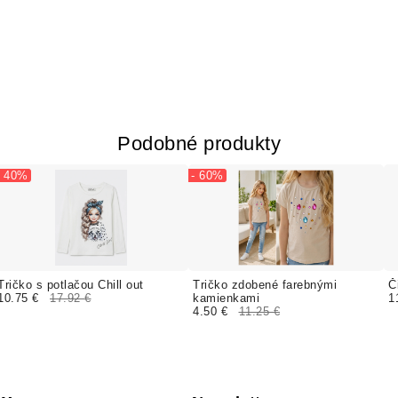
Podobné produkty
- 40%
- 60%
Tričko s potlačou Chill out
Tričko zdobené farebnými
Č
10.75 €
17.92 €
kamienkami
1
4.50 €
11.25 €