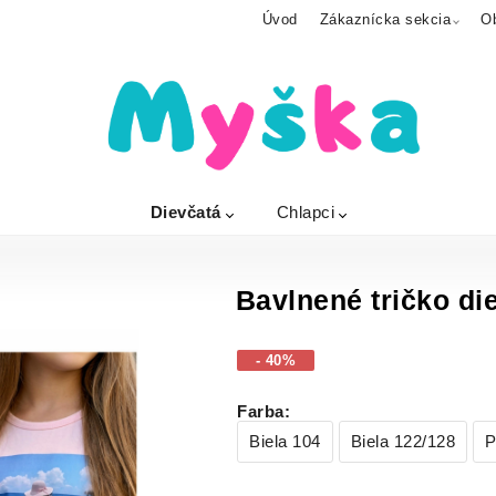
Úvod
Zákaznícka sekcia
O
Dievčatá
Chlapci
Bavlnené tričko di
- 40%
Farba
:
Biela 104
Biela 122/128
P