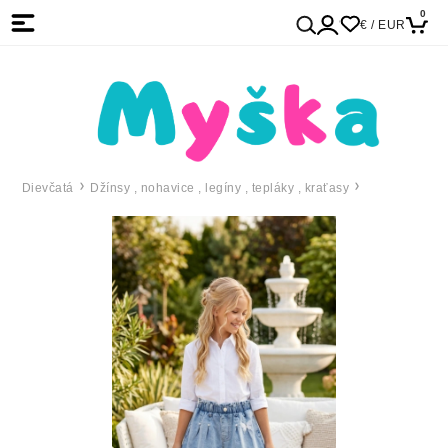
0
€ / EUR
Dievčatá
Džínsy , nohavice , legíny , tepláky , kraťasy