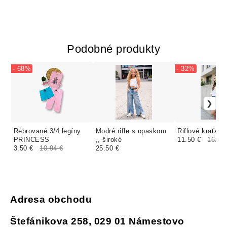
Podobné produkty
- 68%
- 32%
Rebrované 3/4 legíny
Modré rifle s opaskom
Riflové kraťas
PRINCESS
,, široké
11.50 €
16.91
3.50 €
10.94 €
25.50 €
Adresa obchodu
Štefánikova 258, 029 01 Námestovo