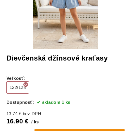
Dievčenská džínsové kraťasy
Veľkosť
:
122/128
Dostupnosť:
skladom 1 ks
13.74
€
bez DPH
16.90
€
ks