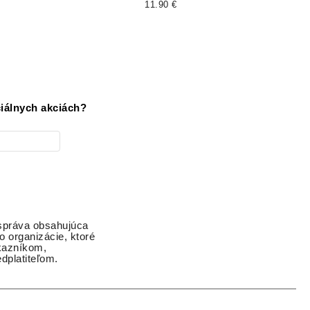
11.90 €
iálnych akciách?
 správa obsahujúca
o organizácie, ktoré
ákazníkom,
dplatiteľom.