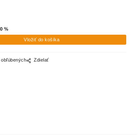
0
%
o obľúbených
Zdielať