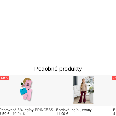
Podobné produkty
- 68%
-
Rebrované 3/4 legíny PRINCESS
Bordové legín , zvony
B
3.50 €
10.94 €
11.90 €
4