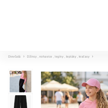
Dievčatá
Džínsy , nohavice , legíny , tepláky , kraťasy