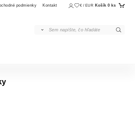
Košík
0
ks
bchodné podmienky
Kontakt
€ / EUR
ky