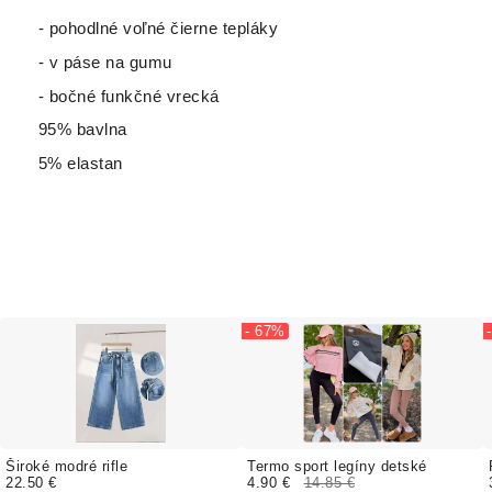
- pohodlné voľné čierne tepláky
- v páse na gumu
- bočné funkčné vrecká
95% bavlna
5% elastan
- 67%
Široké modré rifle
Termo sport legíny detské
22.50 €
4.90 €
14.85 €