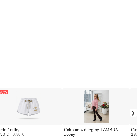
 50%
iele šortky
Čokoládová legíny LAMBDA ,
Čie
.90 €
9.80 €
zvony
18