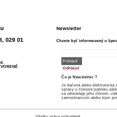
du
Newsletter
8, 029 01
Chcete byť informovaný o špec
Prihlásiť
od.
ZATVORENÉ
Odhlásiť
Čo je Newsletter ?
Je tlačená alebo elektronická
správy o činnosti podniku aleb
sa odosielajú jeho členom, z
zamestnancom alebo iným pre
Všetky práva vyhradené.