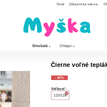
Úvod
Zákaznícka sekcia
O
Dievčatá
Chlapci
Čierne voľné teplá
- 40%
Veľkosť
:
110/116