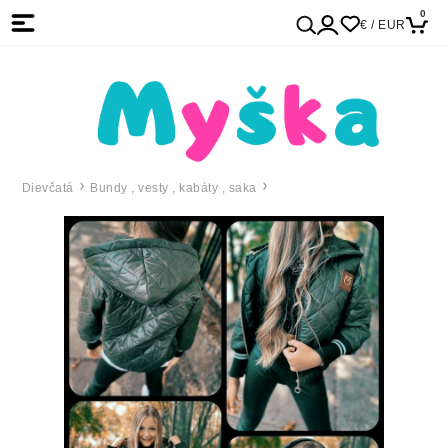
0
€ / EUR
Dievčatá
Bundy , vesty , kabáty , saka