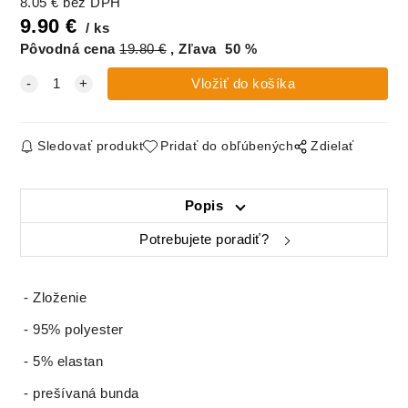
8.05
€
bez DPH
9.90
€
ks
Pôvodná cena
19.80
€
Zľava
50
%
Sledovať produkt
Pridať do obľúbených
Zdielať
Popis
Potrebujete poradiť?
- Zloženie
- 95% polyester
- 5% elastan
- prešívaná bunda