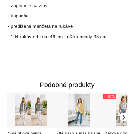
- zapínanie na zips
- kapucňa
- predĺžená manžeta na rukáve
- 104 rukáv od krku 46 cm , dĺžka bundy 38 cm
Podobné produkty
- 40%
Sivá riflová bunda
Žlté sako s mašličkami
Béžová riflová