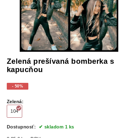
Zelená prešívaná bomberka s
kapucňou
- 50%
Zelená
:
104
Dostupnosť:
skladom 1 ks