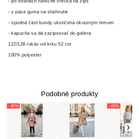
- po stranách funkčné vrecká na zips
- v páse guma na stiahnutie
- spodná část bundy ukončená okrasným lemom
- kapucňa sa dá zazipsovať do goliera
122/128 rukáv od krku 52 cm
100% polyester
Podobné produkty
- 40%
- 40%