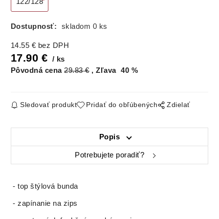
122/128
Dostupnosť:
skladom 0 ks
14.55
€
bez DPH
17.90
€
ks
Pôvodná cena
29.83
€
Zľava
40
%
Sledovať produkt
Pridať do obľúbených
Zdielať
Popis
Potrebujete poradiť?
- top štýlová bunda
- zapínanie na zips