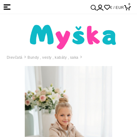
0
€ / EUR
Dievčatá
Bundy , vesty , kabáty , saka