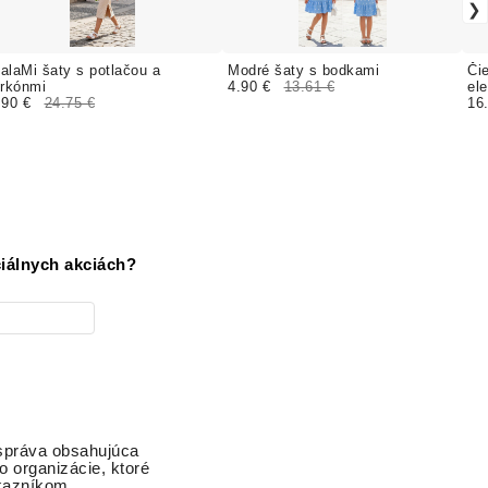
alaMi šaty s potlačou a
Modré šaty s bodkami
Či
irkónmi
4.90 €
13.61 €
el
.90 €
24.75 €
16
iálnych akciách?
 správa obsahujúca
o organizácie, ktoré
ákazníkom,