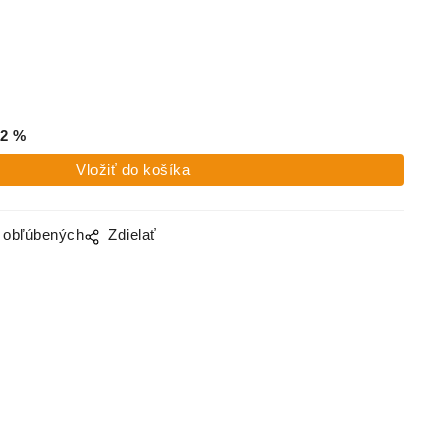
2
%
o obľúbených
Zdielať