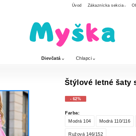
Úvod
Zákaznícka sekcia
O
Dievčatá
Chlapci
Štýlové letné šaty
- 62%
Farba
:
Modrá 104
Modrá 110/116
Ružová 146/152