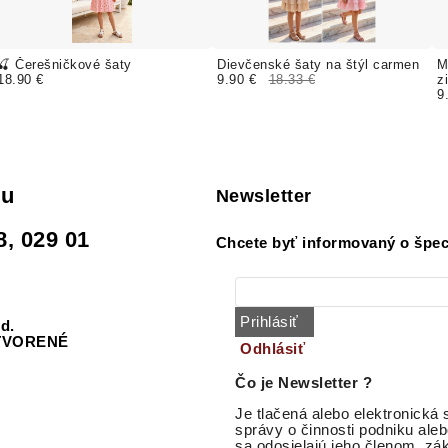
🍒 Čerešničkové šaty
Dievčenské šaty na štýl carmen
M
18.90 €
9.90 €
18.33 €
z
9
du
Newsletter
8, 029 01
Chcete byť informovaný o špec
Prihlásiť
od.
ZATVORENÉ
Odhlásiť
Čo je Newsletter ?
Je tlačená alebo elektronická
správy o činnosti podniku aleb
sa odosielajú jeho členom, z