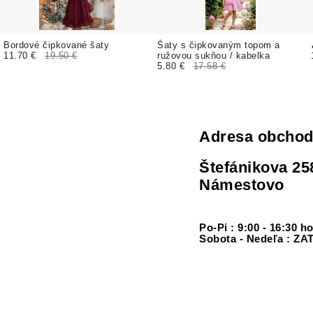
Bordové čipkované šaty
Šaty s čipkovaným topom a
11.70 €
19.50 €
ružovou sukňou / kabelka
5.80 €
17.58 €
Adresa obcho
Štefánikova 25
Námestovo
Po-Pi : 9:00 - 16:30 h
Sobota - Nedeľa : 