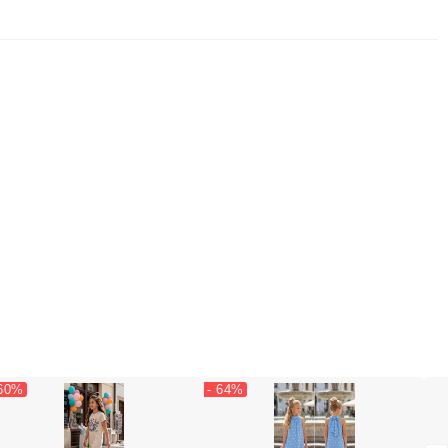
 60%
- 64%