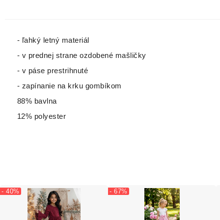
- ľahký letný materiál
- v prednej strane ozdobené mašličky
- v páse prestrihnuté
- zapínanie na krku gombíkom
88% bavlna
12% polyester
- 40%
- 67%