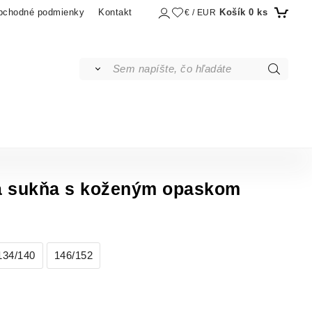
Košík
0
ks
bchodné podmienky
Kontakt
€ / EUR
á sukňa s koženým opaskom
134/140
146/152