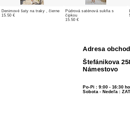
Denimové šaty na traky , čierne
Púdrová saténová sukňa s
15.50 €
čipkou
15.50 €
Adresa obcho
Štefánikova 25
Námestovo
Po-Pi : 9:00 - 16:30 h
Sobota - Nedeľa : 