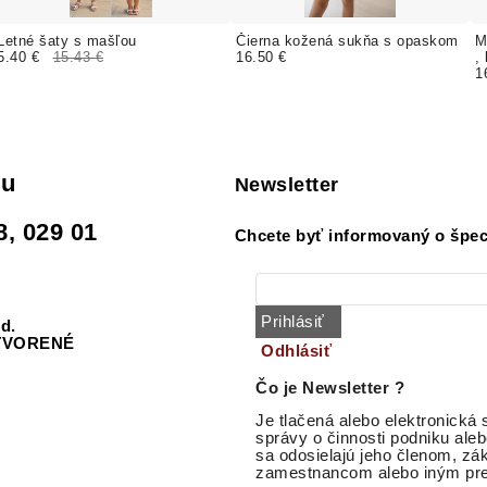
Letné šaty s mašľou
Čierna kožená sukňa s opaskom
M
5.40 €
15.43 €
16.50 €
,
j
1
du
Newsletter
8, 029 01
Chcete byť informovaný o špec
Prihlásiť
od.
ZATVORENÉ
Odhlásiť
Čo je Newsletter ?
Je tlačená alebo elektronická
správy o činnosti podniku aleb
sa odosielajú jeho členom, z
zamestnancom alebo iným pre