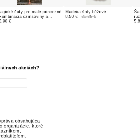
agické šaty pre malé princezné
Madeira šaty béžové
Ša
 kombinácia džínsoviny a
8.50 €
21.25 €
ru
emného tylu , biele
6.90 €
5.
iálnych akciách?
 správa obsahujúca
o organizácie, ktoré
ákazníkom,
dplatiteľom.