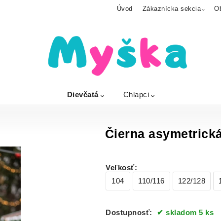
Úvod
Zákaznícka sekcia
O
Dievčatá
Chlapci
Čierna asymetrick
Veľkosť
:
104
110/116
122/128
Dostupnosť:
skladom 5 ks