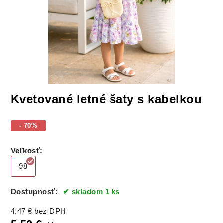
Kvetované letné šaty s kabelkou
- 70%
Veľkosť
:
98
Dostupnosť:
skladom 1 ks
4.47
€
bez DPH