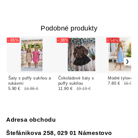
Podobné produkty
- 65%
- 38%
- 54%
Šaty s puffy sukňou a
Čokoládové šaty s
Modré tylové š
rukávmi
puffy sukňou
7.80 €
16.96 
5.90 €
16.86 €
11.90 €
19.19 €
Adresa obchodu
Štefánikova 258, 029 01 Námestovo