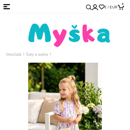
0
€ / EUR
Dievčatá
Šaty a sukne