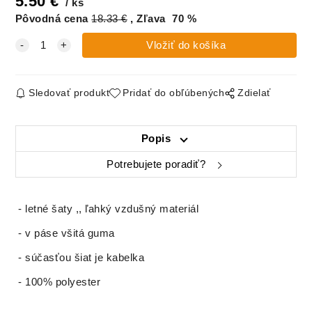
5.50
€
ks
Pôvodná cena
18.33
€
Zľava
70
%
Sledovať produkt
Pridať do obľúbených
Zdielať
Popis
Potrebujete poradiť?
- letné šaty ,, ľahký vzdušný materiál
- v páse všitá guma
- súčasťou šiat je kabelka
- 100% polyester