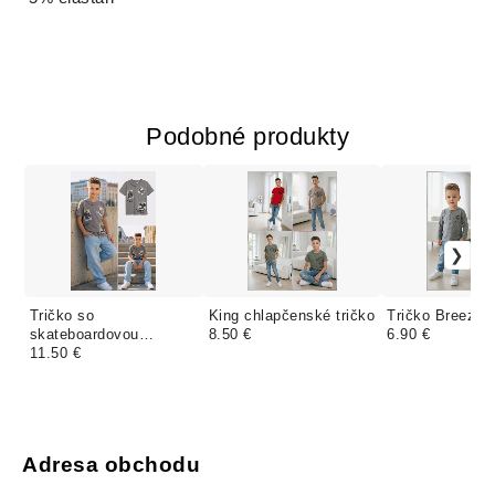
Podobné produkty
Tričko so
King chlapčenské tričko
Tričko Breeze 
skateboardovou
8.50 €
6.90 €
potlačou
11.50 €
Adresa obchodu