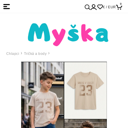
0
€ / EUR
Chlapci
Tričká a body