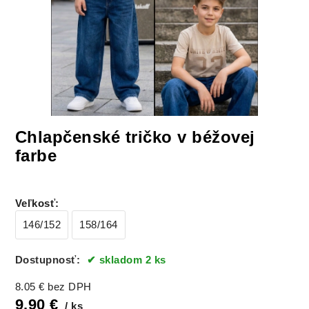
Chlapčenské tričko v béžovej
farbe
Veľkosť
:
146/152
158/164
Dostupnosť:
skladom 2 ks
8.05
€
bez DPH
9.90
€
ks