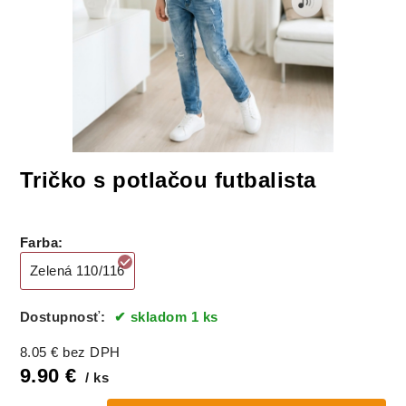
Tričko s potlačou futbalista
Farba
:
Zelená 110/116
Dostupnosť:
skladom 1 ks
8.05
€
bez DPH
9.90
€
ks