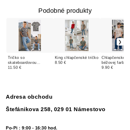
Podobné produkty
Tričko so
King chlapčenské tričko
Chlapčenské tr
skateboardovou
8.50 €
béžovej farbe
potlačou
11.50 €
9.90 €
Adresa obchodu
Štefánikova 258, 029 01 Námestovo
Po-Pi : 9:00 - 16:30 hod.