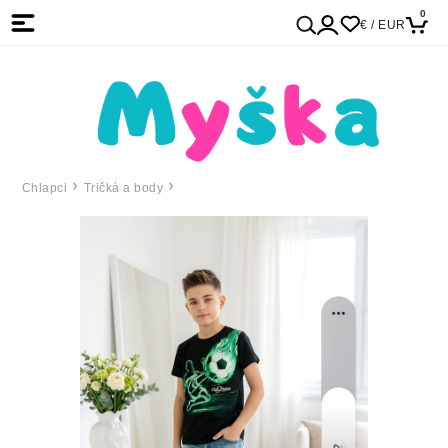
0
€ / EUR
Chlapci
Tričká a body