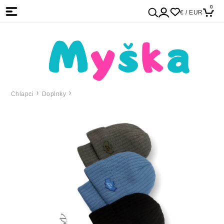
0
€ / EUR
Chlapci
Doplnky