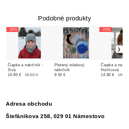
Podobné produkty
- 20%
- 20%
Čiapka a nakrčník -
Pletený rolakový
Čiapka a nakrčn
Sivá
nákrčník
Horčicová
14.80 €
18.50 €
9.50 €
14.80 €
18.50
Adresa obchodu
Štefánikova 258, 029 01 Námestovo