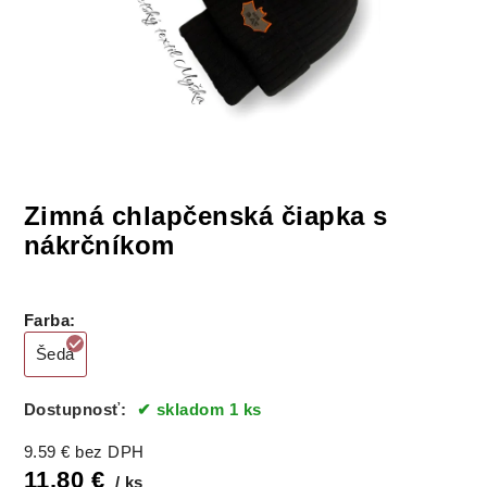
Zimná chlapčenská čiapka s
nákrčníkom
Farba
:
Šedá
Dostupnosť:
skladom 1 ks
9.59
€
bez DPH
11.80
€
ks