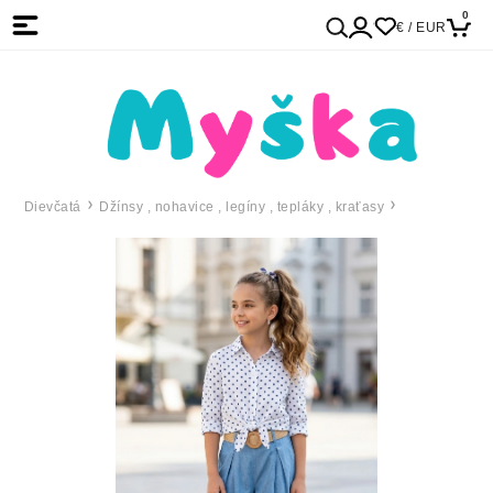
0
€ / EUR
Dievčatá
Džínsy , nohavice , legíny , tepláky , kraťasy