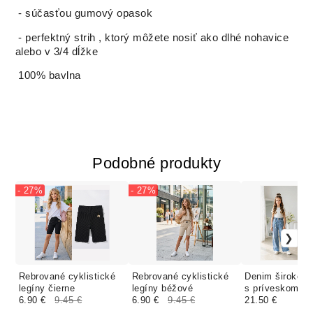
- súčasťou gumový opasok
- perfektný strih , ktorý môžete nosiť ako dlhé nohavice
alebo v 3/4 dĺžke
100% bavlna
Podobné produkty
- 27%
- 27%
Rebrované cyklistické
Rebrované cyklistické
Denim široké vo
legíny čierne
legíny béžové
s príveskom
6.90 €
9.45 €
6.90 €
9.45 €
21.50 €