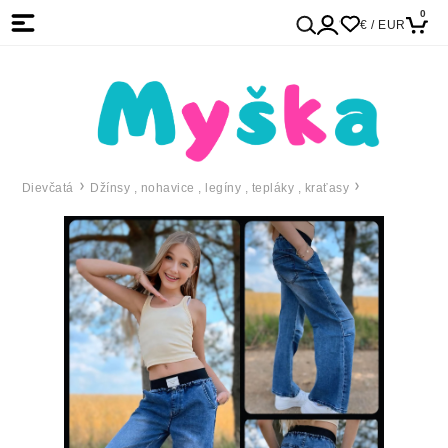
0
€ / EUR
Dievčatá
Džínsy , nohavice , legíny , tepláky , kraťasy