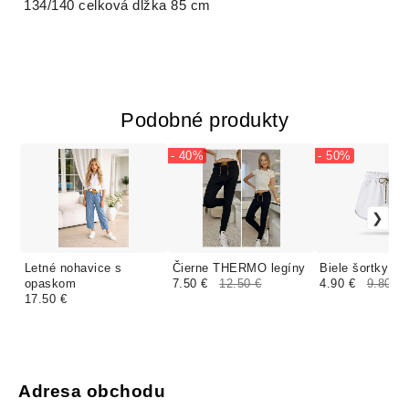
134/140 celková dĺžka 85 cm
Podobné produkty
- 40%
- 50%
Letné nohavice s
Čierne THERMO legíny
Biele šortky
opaskom
7.50 €
12.50 €
4.90 €
9.80 €
17.50 €
Adresa obchodu