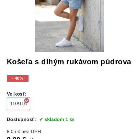
Košeľa s dlhým rukávom púdrova
- 40%
Veľkosť
:
110/116
Dostupnosť:
skladom 1 ks
8.05
€
bez DPH