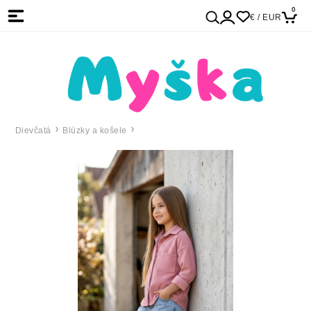
0
€ / EUR
Dievčatá
Blúzky a košele