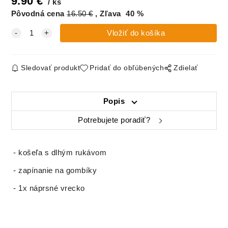
9.90
€
ks
Pôvodná cena
16.50
€
Zľava
40
%
Sledovať produkt
Pridať do obľúbených
Zdielať
Popis
Potrebujete poradiť?
- košeľa s dlhým rukávom
- zapínanie na gombíky
- 1x náprsné vrecko