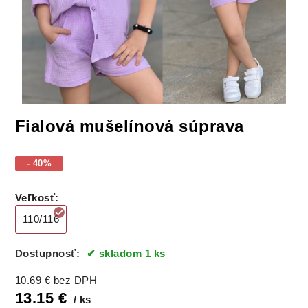
Fialová mušelínová súprava
- 40%
Veľkosť
:
110/116
Dostupnosť:
skladom 1 ks
10.69
€
bez DPH
13.15
€
ks