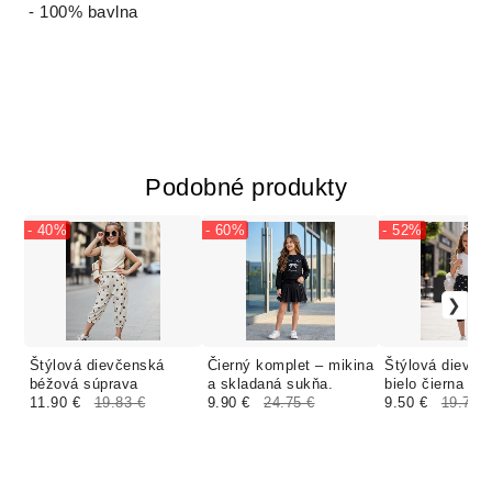
- 100% bavlna
Podobné produkty
- 40%
- 60%
- 52%
Štýlová dievčenská
Čierný komplet – mikina
Štýlová dievče
béžová súprava
a skladaná sukňa.
bielo čierna sú
11.90 €
19.83 €
9.90 €
24.75 €
9.50 €
19.79 