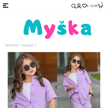
0
€ / EUR
Dievčatá
Súpravy