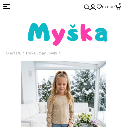
0
€ / EUR
Dievčatá
Tričká , topy , body