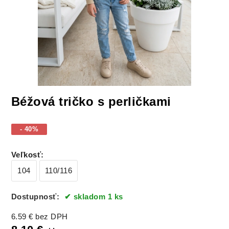
Béžová tričko s perličkami
- 40%
Veľkosť
:
104
110/116
Dostupnosť:
skladom 1 ks
6.59
€
bez DPH